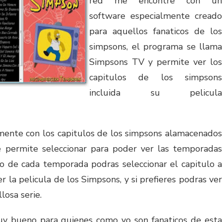
red me encontre con un
software especialmente creado
para aquellos fanaticos de los
simpsons, el programa se llama
Simpsons TV y permite ver los
capitulos de los simpsons
incluida su pelicula
mente con los capitulos de los simpsons alamacenados
e permite seleccionar para poder ver las temporadas
ro de cada temporada podras seleccionar el capitulo a
er la pelicula de los Simpsons, y si prefieres podras ver
losa serie.
y bueno para quienes como yo son fanaticos de esta