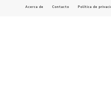
Acerca de
Contacto
Política de privac
Maestro de la Computación
Informatica al alcance de todos