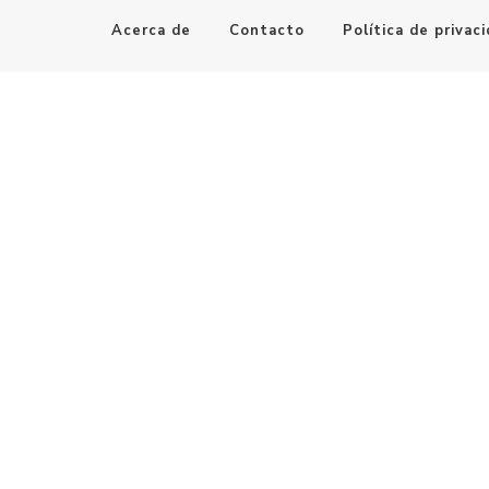
Acerca de
Contacto
Política de privac
Maestro de la Computación
Informatica al alcance de todos