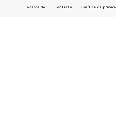
Acerca de
Contacto
Política de privac
Maestro de la Computación
Informatica al alcance de todos