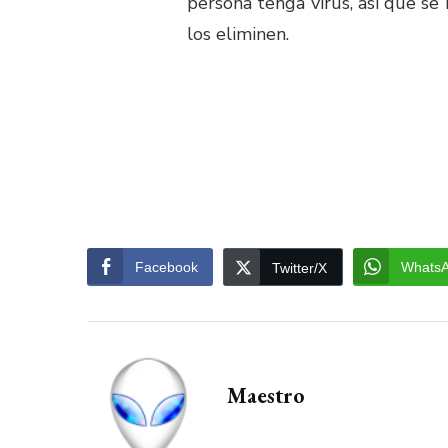
persona tenga virus, asi que s
los eliminen.
Facebook
Whats
Twitter/X
Maestro