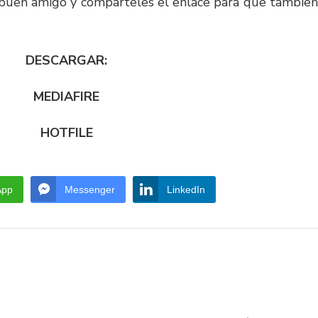
e buen amigo y comparteles el enlace para que tambien
DESCARGAR:
MEDIAFIRE
HOTFILE
App
Messenger
LinkedIn