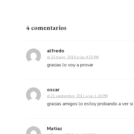
4 comentarios
alfredo
el 23 mayo, 2010 a las 4:23 PM
gracias lo voy a provar
oscar
el 21 septiembre, 2011 a las 1:26 PM
gracias amigos lo estoy probando a ver si f
Matiaz