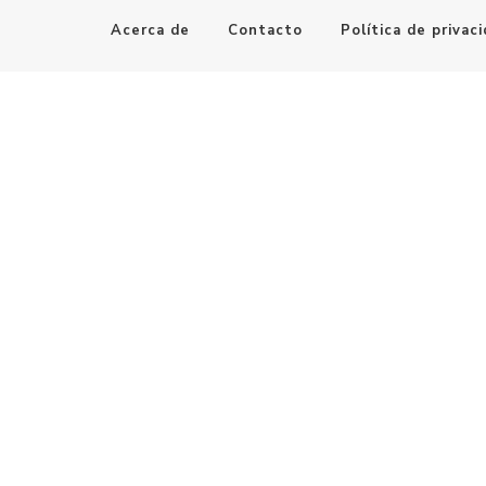
Acerca de
Contacto
Política de privac
Maestro de la Computación
Informatica al alcance de todos