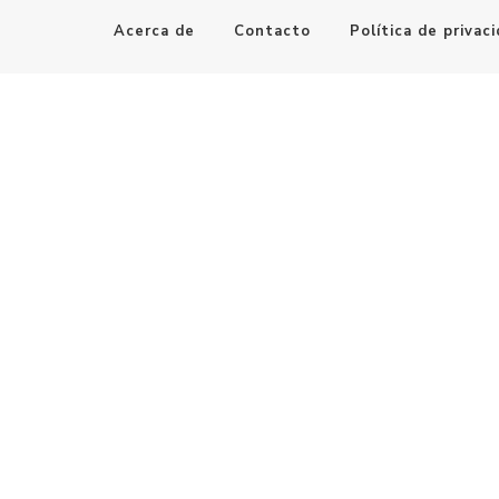
Acerca de
Contacto
Política de privac
Maestro de la Computación
Informatica al alcance de todos