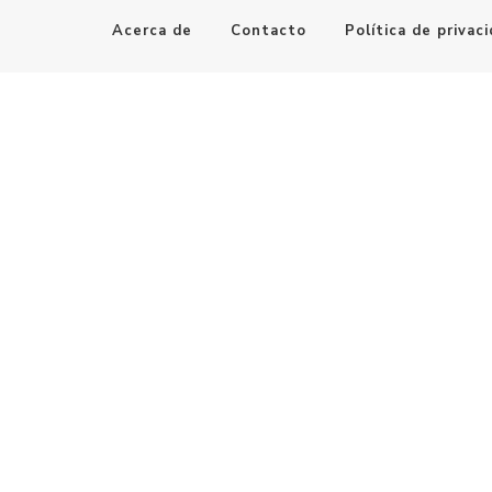
Acerca de
Contacto
Política de privac
Maestro de la Computación
Informatica al alcance de todos