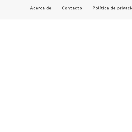
Acerca de
Contacto
Política de privac
Maestro de la Computación
Informatica al alcance de todos