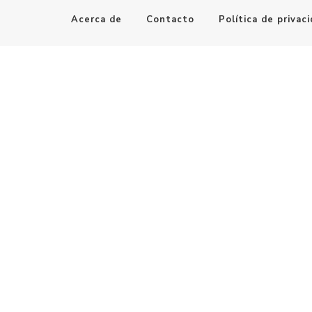
Acerca de
Contacto
Política de privac
Maestro de la Computación
Informatica al alcance de todos