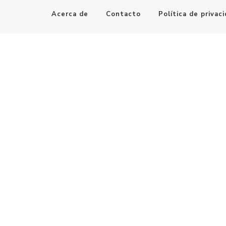
Acerca de
Contacto
Política de privac
Maestro de la Computación
Informatica al alcance de todos