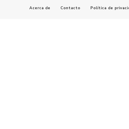
Acerca de
Contacto
Política de privac
Maestro de la Computación
Informatica al alcance de todos