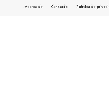
Acerca de
Contacto
Política de privac
Maestro de la Computación
Informatica al alcance de todos