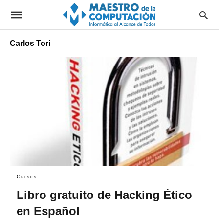
Carlos Tori
Cursos
Libro gratuito de Hacking Ético
en Español