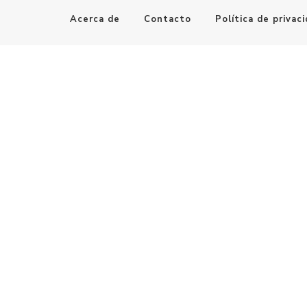
Acerca de
Contacto
Política de privac
Maestro de la Computación
Informatica al alcance de todos