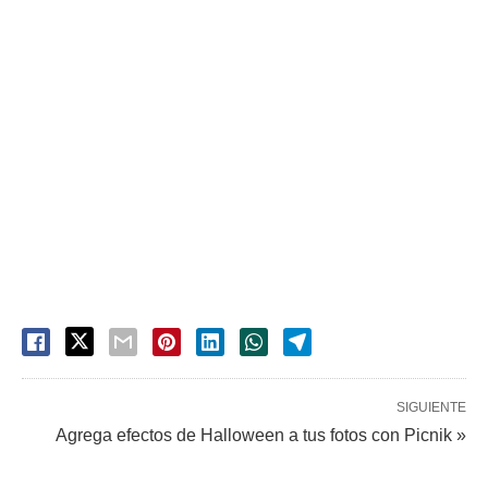
SIGUIENTE
Agrega efectos de Halloween a tus fotos con Picnik »