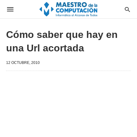
Cómo saber que hay en
una Url acortada
12 OCTUBRE, 2010