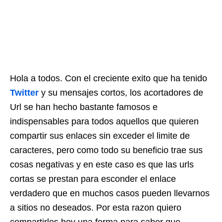
Hola a todos. Con el creciente exito que ha tenido
Twitter
y su mensajes cortos, los acortadores de
Url se han hecho bastante famosos e
indispensables para todos aquellos que quieren
compartir sus enlaces sin exceder el limite de
caracteres, pero como todo su beneficio trae sus
cosas negativas y en este caso es que las urls
cortas se prestan para esconder el enlace
verdadero que en muchos casos pueden llevarnos
a sitios no deseados. Por esta razon quiero