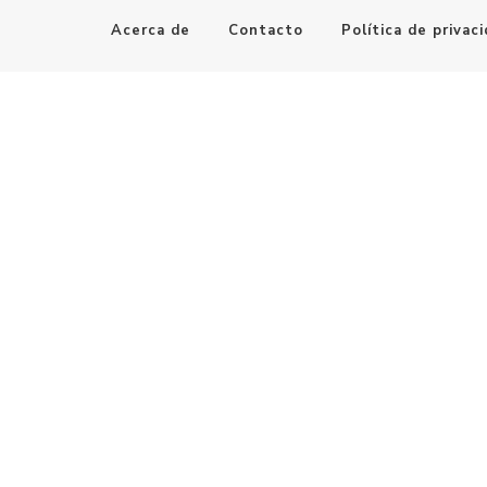
Acerca de
Contacto
Política de privac
Maestro de la Computación
Informatica al alcance de todos