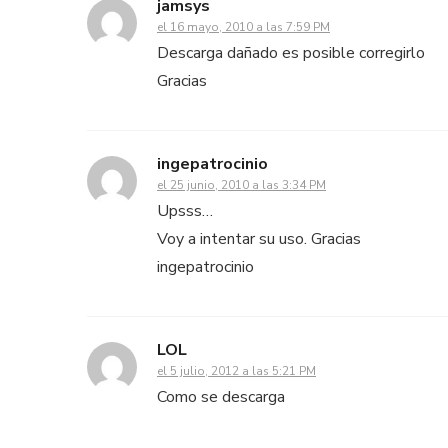
jamsys
el 16 mayo, 2010 a las 7:59 PM
Descarga dañado es posible corregirlo
Gracias
ingepatrocinio
el 25 junio, 2010 a las 3:34 PM
Upsss…
Voy a intentar su uso. Gracias
ingepatrocinio
LOL
el 5 julio, 2012 a las 5:21 PM
Como se descarga