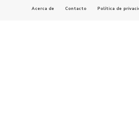
Acerca de
Contacto
Política de privac
Maestro de la Computación
Informatica al alcance de todos