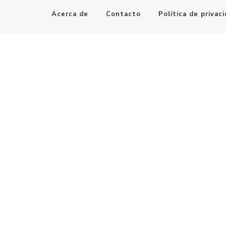
Acerca de
Contacto
Política de privac
Maestro de la Computación
Informatica al alcance de todos