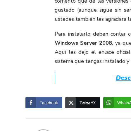
comento que de las versiones
gustado (aunque sigue sin se
ustedes también les agradara la
Para instalarlo deben contar 
Windows Server 2008
, ya qu
Aqui les dejo el enlace oficia
sistema que tengas instalado y 
Desc
Facebook
Whats
Twitter/X