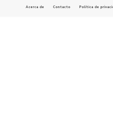
Acerca de
Contacto
Política de privac
Maestro de la Computación
Informatica al alcance de todos